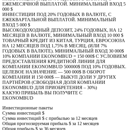
ЕЖЕМЕСЯЧНОЙ ВЫПЛАТОЙ.
МИНИМАЛЬНЫЙ ВХОД 5
000 $
ИНВЕСТИЦИИ ПОД
20% ГОДОВЫХ В ВАЛЮТЕ
, С
ЕЖЕКВАРТАЛЬНОЙ ВЫПЛАТОЙ.
МИНИМАЛЬНЫЙ
ВХОД 5 000 $
ВЫСОКОДОХОДНЫЙ ДЕПОЗИТ,
24% ГОДОВЫХ
, НА 12
МЕСЯЦЕВ
В ВАЛЮТЕ
,
МИНИМАЛЬНЫЙ ВХОД 10 000 $
ТОВАРНЫЙ КРЕДИТ ИЗ КИТАЯ, ТУРЦИЯ, ЕВРОСОЮЗА
НА 12 МЕСЯЦЕВ ПОД
1,75% В МЕСЯЦ
, (ИЛИ
7%
ГОДОВЫХ В ВАЛЮТЕ).
МИНИМАЛЬНЫЙ ВХОД 30 000$
10%
КОМПАНИИ EKONOMBUD =
150 000$
С УСЛОВИЕМ
ПРЕДОСТАВЛЕНИЯ КРЕДИТНОЙ ЛИНИИ ДЛЯ
КОМПАНИИ EKONOMBUD 500000$ ПОД
10%
ГОДОВЫХ.
ЦЕЛЕВОЕ НАЗНАЧЕНИЕ —
500 000$
В ОБОРОТ
КОМПАНИИ И
150 000$
— ВЫКУП ДОЛИ У ДРУГИХ
ПАРТНЁРОВ (СВОБОДНАЯ ДОЛЯ КОМПАНИИ
EKONOMBUD ДЛЯ ПРИОБРЕТЕНИЯ –
30%
)
КАКУЮ ПРИБЫЛЬ ВЫ ПОЛУЧИТЕ С
EKONOMBUD
Инвестиционные пакеты
Сумма инвестиций $
Сумма инвестиций $ с прибылью за 12 месяцев
Общая прогнозируемая прибыль $ за 12 месяцев
Общая прибыль $ за 36 месяцев